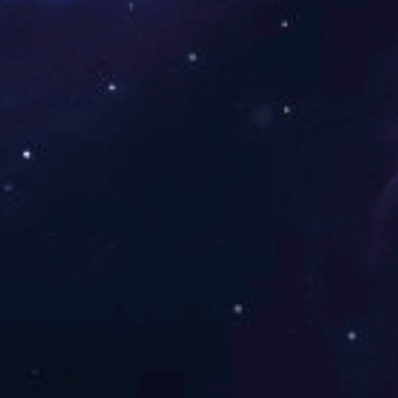
要体现。从历史渊源到战略安排，再到个人表
魅力。此外，通过这样的赛事，两国人民共同
上一篇
邮箱订阅
我们提供信息丰富的月度技术通讯-请查看。