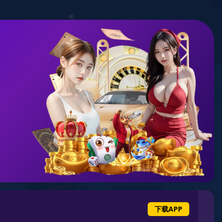
首页
知道
今年会
产品介绍
新闻视窗
服务宗旨
产品介绍
首页
产品介绍