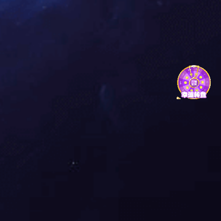
新闻视窗
服务宗旨
联络
jinnianhui官网