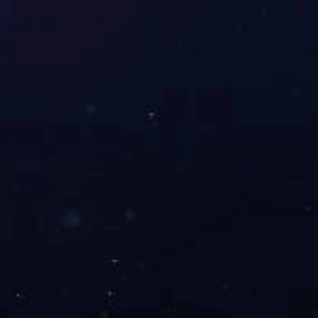
导航
网站地图
联
知道
今年会
SiteMap
录入
产品介绍
乐
新闻视窗
、
戏等
服务宗旨
联络
jinnianhui官网