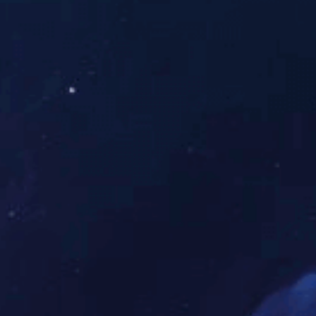
不同足球明星的射门技艺与风格
分析探讨
2026-08-06
上海羽毛球队战术创新解析与转换
打法的深度剖析
2026-07-31
上海网球队反击战术解析与实战
应用探讨
2026-07-30
上海篮球队在全运会积分榜上以65
分稳居第一名引发关注
2026-07-29
上海乒乓球队在大师赛积分榜上以65
分稳居第一名展现强劲实力