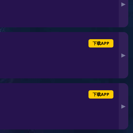
展现南美足球魅力与团结精神
推
瞩目。这两个国家拥有深厚的足球文化和悠久的历史，彼
精神文化的传承与展现。在这场精彩的友谊赛中，双方球
团结一致的团队合作。通过本次比赛，我们可以看到南美
文章将从比赛背景、精彩瞬间、球员表现和影响力四个方
的深远意义。
远流长，自20世纪初以来，这两个国家便开始在国际赛场上相
，两国曾分别夺得冠军和亚军，这使得双方在世界足坛中的