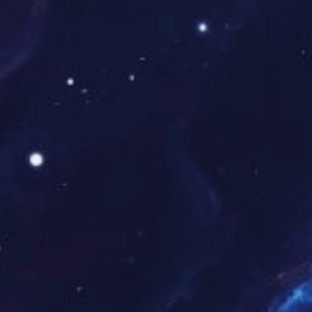
奏时，巴西则通过高位逼抢试图夺回主动权。这种灵活应
视觉盛宴。
是令人为之叹服。无论是巴西门将的一次神奇飞扑还是乌
对于比赛局势把握能力。这些精彩瞬间，不仅展示了双方
的不屈精神和无限可能性。
不仅在进攻端给予球队支持，更在防守中展现出了极强的
跑位和精准射门再次证明了自己的价值。而乌拉圭队的一
树立榜样。
导
分发挥出了自己的特点。在激烈竞争下，一些新秀有机会
定军心。他们之间形成良好的互动，不仅提高了个人水
于球队未来发展至关重要。