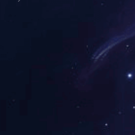
巧妙利用反击寻找机会，而当乌拉圭队控制节
变使比赛节奏不断变化，让观众享受到了一场
值得一提的是，本场比赛中的几次关键扑救更
拉圭后卫及时封堵射门，都体现出顶级运动员
球员卓越技艺，也让人感受到足球运动所蕴含
3、球员表现及其影响
本场友谊赛中，多名球员表现尤为突出。他们
责任感。例如，巴西队的新星前锋以其敏锐的
名老将则用丰富经验指挥后防线，为年轻小将
此外，在这场对决中，各个位置上的球员都充
获得锻炼，而资深球员则负
AC米兰milan
责稳
平，也进一步增强了整体团队协作能力，这对