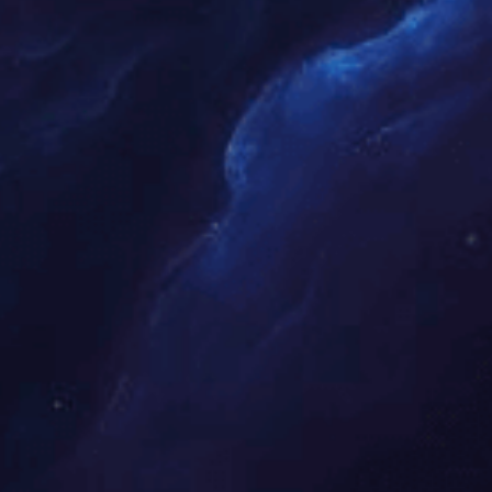
视青训体系密不可分。无论是俱乐部还是国家队，都积极
长机会。因此，从本场友谊赛中，我们可以看到这些努力
基石。
化交流的平台。在全球化日益加深的大背景下，通过体育
本场赛事吸引了海内外媒体广泛报道，不仅宣传了参赛球
深厚的情感。
身不足，并及时调整策略，为即将到来的正式赛事做好准
，同时也增进了运动员之间默契度，为今后的征程打下坚
信息，对于推动区域内其他国家间合作也具有积极作用。
一场简单的竞技较量，更是两国文化融合与精神共鸣的重