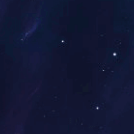
竞争关系也逐渐演变为一种友好的交流，通过友谊赛增进
所降低，但每当巴西与乌拉圭相遇时，总能引发球迷们的
，也反映出两国人民对足球这项运动共同热爱的情感纽
是在争夺胜利，更是在为彼此展示南美足球文化之美。
升国际形象的重要任务。作为南美足联成员国，巴西与乌
也能推动整个南美洲足球的发展。这种目标，使得每一次
术发挥，都让观众为之惊叹。开场不久，巴西队凭借快速
，这一瞬间引爆了全场观众的热情。然而，乌拉圭队并没
力度，通过短传配合试图撕开对方防线。
比赛充满悬念。例如，当巴西队压上进攻时，乌拉圭队则