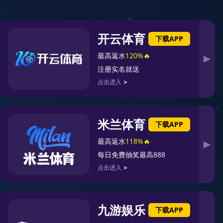
联络
Jinnianhui官网
发送信息