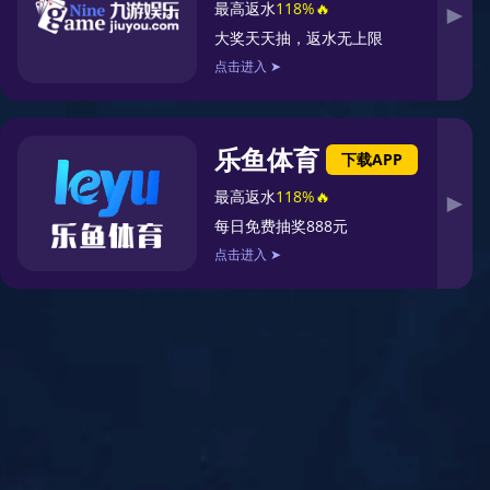
荐文章
2026-08-07
不同足球明星的射门技艺与风格
分析探讨
2026-08-06
上海羽毛球队战术创新解析与转换
打法的深度剖析
2026-07-31