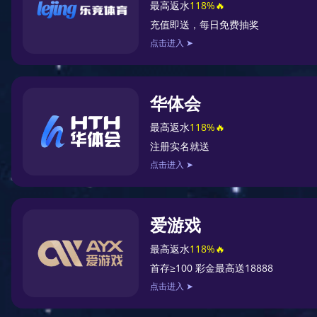
西甲联赛主裁判信息查询方法
2026-02-23
作为全球最具影响力的足球联赛之一，西甲联
渠道、执法安排机制、裁判资料分析、技术工
其工作规律。通过官方平台与第三方渠道的对
职业联赛裁判团队的运作全貌，为球迷、媒体及
安排的影响，揭示现代足球赛事管理中的科技
1、官方信息获取渠道
西班牙皇家足球协会（RFEF）官网是获取裁
安排。通过赛事日历查询模块，用户可按日期筛