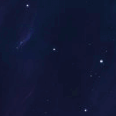
通知，实时接收重点赛事裁判变更信息。
裁判数据可视化功能。用户不仅可查看执法裁判的职业生涯数
均出牌量等深度统计。该应用特别设置裁判履历时间轴，
径。
为媒体工作者提供特殊查询渠道。通过与西甲媒体中心的
未公开的裁判身体状态评估报告、近期执法争议事件说明
oScored均设有裁判数据库模块。这些平台通过算法整合西甲
球、红黄牌分布热力图等特色指标。用户可对比不同裁判
判执法时各球队的战术调整规律。
会发布执法心得。前国际级裁判拉霍斯通过YouTube频
话实录，为研究裁判临场决策提供珍贵素材。需要注意的