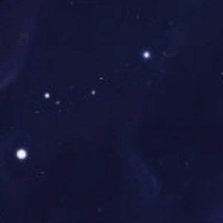
希尔等机构开发的裁判影响指数（RII），通过机器学习
直接公布裁判名单，但其赔率波动曲线常提前反映关键场
法不超过25场，确保执法状态稳定性。裁判委员会采用
分、AI视频分析三方数据综合评定。连续3场评分低于
导
须具有欧冠执法经验，VAR裁判需通过欧足联专项认证。
确定裁判团队，期间安排模拟执法训练，包括应对突发安