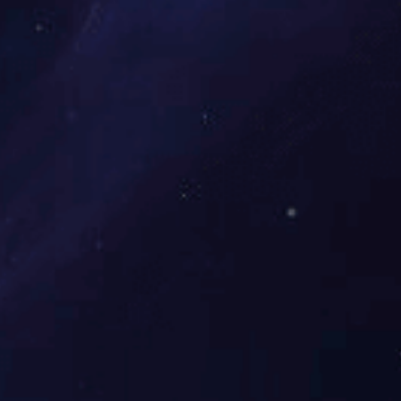
运作特征，从传统官网公示到智能穿戴设备应用，折射出
道的建立，不仅提升赛事透明度，更为足球数据分析开辟
现竞技公平与技术革能的平衡智慧。
信息的价值链将持续延伸。从赛前预测到赛后分析，裁判
解读方式。这种变革既带来技术伦理的新挑战，也为全球
竞赛进入数智新时代。
下一篇