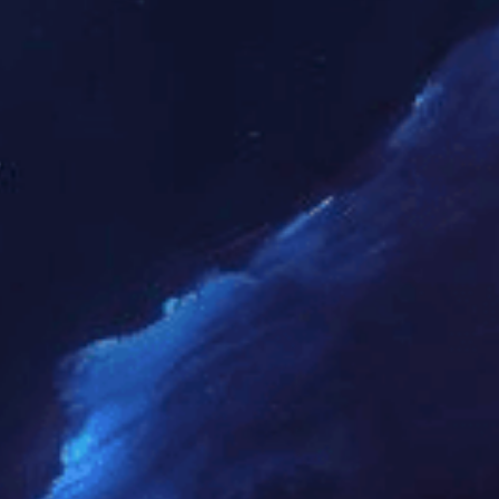
2026-07-25
3号球衣的传奇足球明星盘点与他们
的辉煌成就分析
2026-07-25
26号球员在足球界的传奇故事与
成就揭秘
2026-07-23
2023年全球足球明星最新排名前十名
揭晓谁将登顶荣耀之巅
航
知道
今年会
产品介绍