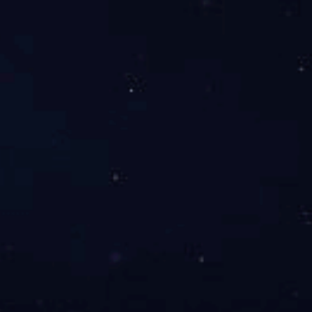
立即提交
系方式
电话
17351318188
邮箱
confirmed@yahoo.com