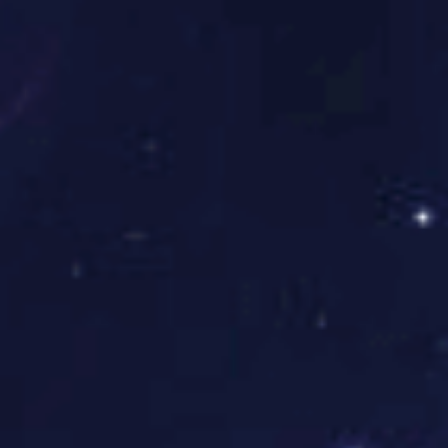
4、教练团队指挥能力
教练团队对于比赛结果同样具有举足轻重的影响。在本场较
量中，尼克斯主帅展现出了极高水平的临场应变能力，他根
据局势变化及时调整战术，使球队始终保持主动权。同时，
他也非常清楚如何利用每一名球员，让每个位置都发挥出最
大效用，这种精准把握让人印象深刻。
相对而言，奇才主帅面对压力时显得稍显保守。他没有及时
做出有效调整，以至于当局势变动时无法迅速回应。这一点
可以从他对轮换时间及人员配置上的选择看出，当一些主力
陷入犯规困境时，他未能找到理想解决方案，加剧了球队的
不利局面。
综上所述，在这两支球队之间较量中，无论是战略部署还是
临场指挥，都直接影响到了最终结果。因此，一个优秀教练
团队往往能够将潜力转化为实际成绩，这是任何一支志向远