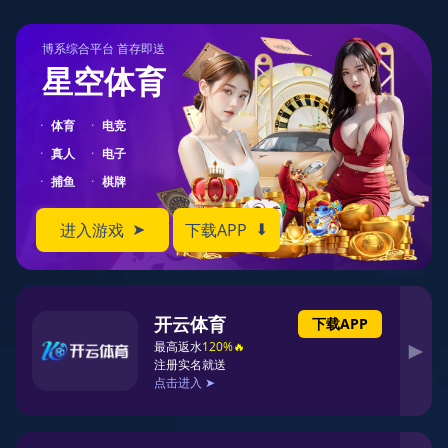
新闻视窗
首页
新闻视窗
全面解析尼克斯与奇才对决的战术策略与球员表