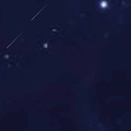
大的球队所必须具备的重要素质之一。
总结：
综上所述，在本次尼克斯与奇才之间激烈交锋中，两队展示
出的不同战术风格及球员表现为我们提供了一幅生动而复杂
的篮球画卷。从整体战术布局到明星球员再到替补阵容以及
教练组指挥，每一个环节都密切关联，相互作用，共同构成
整场比赛的发展脉络。
通过深入剖析这些因素，我们不仅能够更好地理解这一赛事
背后的故事，同时也为未来两队可能采取的新策略提供了一
定启示。这种全方位、多角度分析方法，将有助于我们更准
确把握NBA赛事的发展动态，以及其中蕴含的人类智慧与激
情碰撞所带来的无限可能性。
上一篇
下一篇