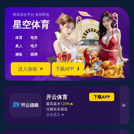
新闻视窗
首页
新闻视窗
激情燃烧！体育竞技新风暴！