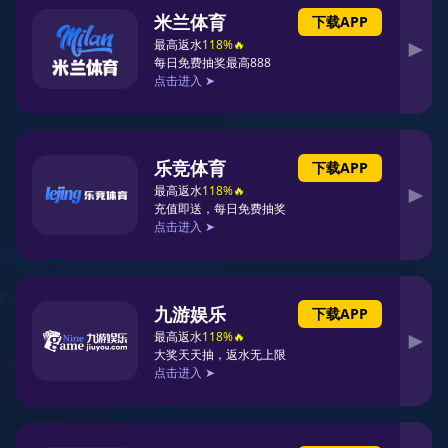
2026-03-11
文章摘要：体育竞技作为一种充满激情与活力的领域，近几
年经历了前所未有的变革与发展。伴随着科技进步、观众需
求变化及全球化趋势，体育竞技正迎来一场新的风暴。这场
风暴不仅仅体现在竞技层面的变化，更在文化、商业以及社
会意义上产生了深远的影响。本文将从四个方面详细阐述这
一新风暴的核心内涵：科技与数据的革新对竞技产生的影
响、体育竞技的全球化与文化交流、商业化浪潮推动的体育
产业变革、以及体育精神的转型与人文关怀的重塑。这四个
方面相辅相成，共同推动了体育竞技的新纪元。随着这些变
革的不断深入，未来的体育将不仅仅是竞技比赛，更是全球
文化的交汇、商业巨头的竞技场、以及社会发展的重要推
手。
1、科技与数据革新带来的竞技变革