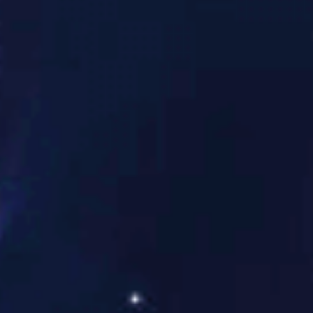
的桥梁，让不同民族和国家之间的理解与尊重得以深化。
全球化背景下的体育竞技还促进了各国体育文化的互相借鉴
与学习。比如，欧洲足球联赛的高水平比赛吸引了全球众多
优秀球员的加盟，而NBA则成为全球篮球爱好者的精神家
园。体育不仅仅是竞技的较量，更是全球文化交流的重要载
体。这种全球化趋势也催生了更多跨国合作和跨文化交流的
机会，进一步推动了体育的国际化发展。
3、商业化浪潮推动的体育产业变革
体育产业的商业化进程已经深刻影响了体育竞技的各个层
面。从赛事的举办、转播权的出售，到赞助商的合作和体育
明星的代言，商业化已成为现代体育不可或缺的一部分。近
年来，随着社交媒体和直播平台的崛起，体育的商业模式发
生了极大的变化，赛事的收入来源和观众的互动方式都发生
了翻天覆地的变化。