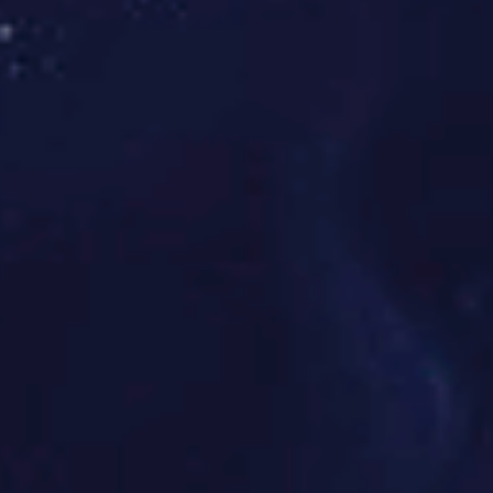
容中。例如，奥林匹克运动会就致力于促进和平与友谊，而
足球世界杯则通过推动社会公益项目，提升赛事的社会价
值。体育作为一种文化形式，正在承担着更多的社会功能，
成为推动社会进步和文化发展的重要力量。
总结：
激情燃烧的体育竞技新风暴不仅仅是竞技层面的变化，更是
文化、商业和社会意义的全方位革新。随着科技的快速进
步，体育竞技的方式和内容发生了巨大的变化。数据分析、
智能化训练、虚拟现实等技术的应用，使得竞技水平和训练
效果大幅提升。同时，全球化的背景下，体育不仅仅是各国
运动员之间的较量，它更是文化交流的重要载体，推动了不
同国家和民族之间的理解和友谊。
与此同时，体育产业的商业化浪潮和体育精神的转型，也为
现代体育注入了新的活力。商业化为体育赛事带来了丰富的
资源和更广阔的发展空间，数字化的发展则让观众和运动员