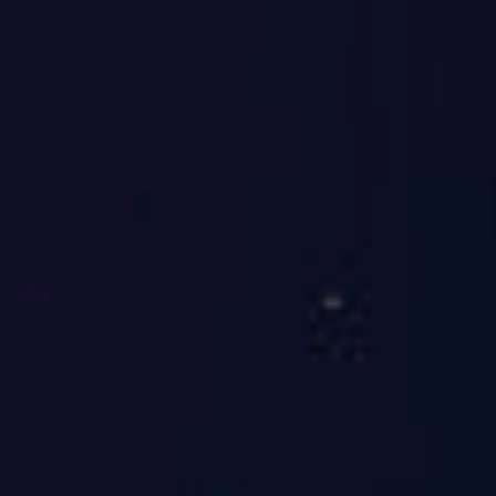
邮箱订阅
我们提供信息丰富的月度技术通讯-请查看。
立即提交