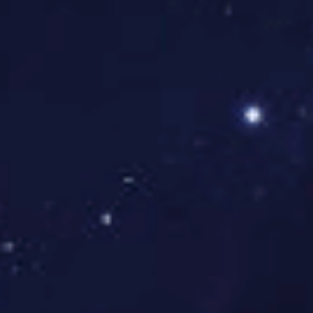
台查看和定制球鞋设计，甚至与设计师或其他消费者互动，
分享创意。
数字化时代还带来了虚拟球鞋的崛起。在NFT（非同质化代
币）和区块链技术的支持下，虚拟球鞋逐渐成为数字资产和
收藏品。消费者不再局限于购买实体球鞋，而可以通过数字
平台购买、交易甚至“穿戴”虚拟球鞋，体验虚拟世界中的时
尚潮流。
未来的球鞋将更加注重个性化，消费者将不再满足于简单的
设计和颜色选择。品牌将更加关注用户需求的多样性，提供
定制化选项。从鞋款的外观、鞋面材质到鞋垫的舒适度，球
鞋的每一项设计都可能通过智能算法和大数据来精确匹配消
费者的需求，打造独一无二的个人化球鞋。
总结：
通过对球鞋文化的演变与未来趋势的探索，我们可以看到，