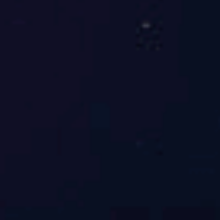
立即提交
今年会jinnianhui金字招牌,今年会官网在线登录入口
【jinnianhui.com】今年会jinnianhui官网唯一、今年会官方
网站是一个世界领先的线上娱乐品牌,游戏涵盖今年会体
育、真人、电竞、彩票、棋牌,十年信誉品牌,安全靠谱稳定,
更多精彩游戏等您来体验。