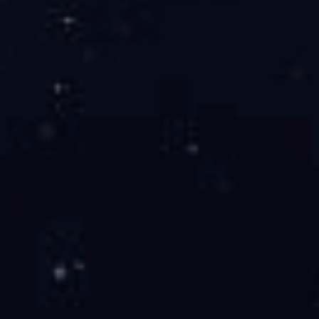
联系方式
电话
17351318188
邮箱
confirmed@yahoo.com
地址
北京市东城区崇文门外大街国瑞大厦10层1018室